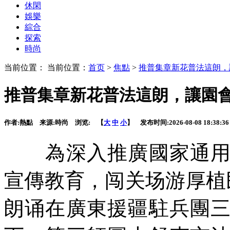
休閑
娛樂
綜合
探索
時尚
当前位置： 当前位置：
首页
>
焦點
>
推普集章新花普法這朗，
推普集章新花普法這朗，讓園
作者:
熱點
来源:
時尚
浏览:
【
大
中
小
】 发布时间:
2026-08-08 18:38:36
為深入推廣國家通用語
宣傳教育，闯关场游厚植
朗诵在廣東援疆駐兵團