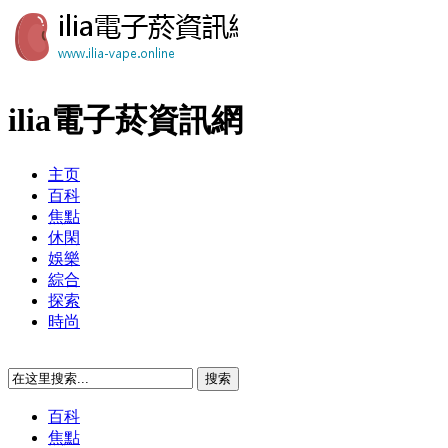
ilia電子菸資訊網
主页
百科
焦點
休閑
娛樂
綜合
探索
時尚
百科
焦點