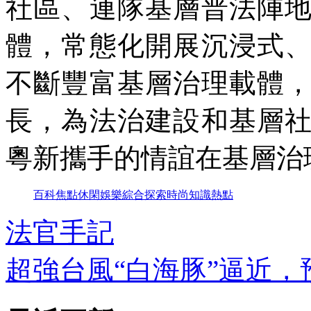
社區、連隊基層普法陣
體，常態化開展沉浸式
不斷豐富基層治理載體
長，為法治建設和基層
粵新攜手的情誼在基層治
百科
焦點
休閑
娛樂
綜合
探索
時尚
知識
熱點
法官手記
超強台風“白海豚”逼近，