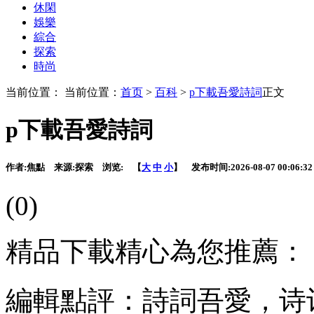
休閑
娛樂
綜合
探索
時尚
当前位置： 当前位置：
首页
>
百科
>
p下載吾愛詩詞
正文
p下載吾愛詩詞
作者:
焦點
来源:
探索
浏览:
【
大
中
小
】 发布时间:
2026-08-07 00:06:32
(0)
精品下載精心為您推薦：
編輯點評：詩詞吾愛，诗