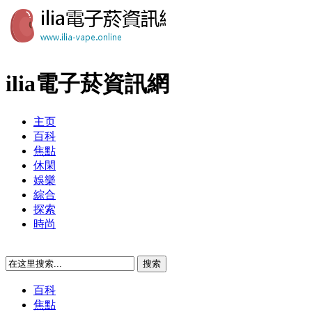
ilia電子菸資訊網
主页
百科
焦點
休閑
娛樂
綜合
探索
時尚
百科
焦點