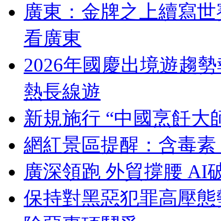
廣東：金牌之上續寫世
看廣東
2026年國慶出境遊趨
熱長線遊
新規施行 “中國烹飪大
網紅景區提醒：含毒素
廣深領跑 外貿撐腰 AI
保持對黑惡犯罪高壓態