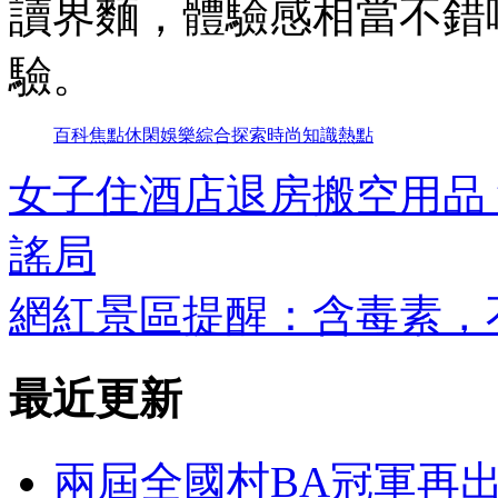
讀界麵，體驗感相當不錯
驗。
百科
焦點
休閑
娛樂
綜合
探索
時尚
知識
熱點
女子住酒店退房搬空用品
謠局
網紅景區提醒：含毒素，
最近更新
兩屆全國村BA冠軍再