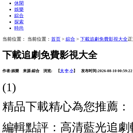
休閑
娛樂
綜合
探索
時尚
当前位置： 当前位置：
首页
>
綜合
>
下載追劇免費影視大全
正
下載追劇免費影視大全
作者:
娛樂
来源:
綜合
浏览:
【
大
中
小
】 发布时间:
2026-08-10 00:59:22
(1)
精品下載精心為您推薦：
編輯點評：高清藍光追劇