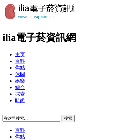
ilia電子菸資訊網
主页
百科
焦點
休閑
娛樂
綜合
探索
時尚
百科
焦點